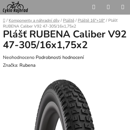
Přejít
Hledat
NÁKUP
na
KOŠÍK
obsah
Domů
/
Komponenty a náhradní díly
/
Pláště
/
Pláště 16"+18"
/
Plášť
RUBENA Caliber V92 47-305/16x1,75x2
Plášť RUBENA Caliber V92
47-305/16x1,75x2
Průměrné
Neohodnoceno
Podrobnosti hodnocení
hodnocení
Značka:
Rubena
produktu
je
0,0
z
5
hvězdiček.