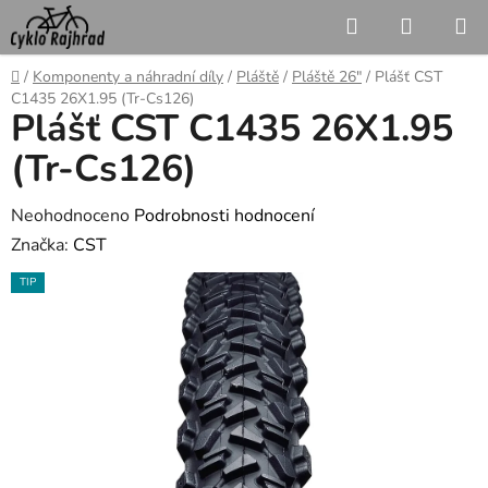
Přejít
Hledat
NÁKUP
na
KOŠÍK
obsah
Domů
/
Komponenty a náhradní díly
/
Pláště
/
Pláště 26"
/
Plášť CST
C1435 26X1.95 (Tr-Cs126)
Plášť CST C1435 26X1.95
(Tr-Cs126)
Průměrné
Neohodnoceno
Podrobnosti hodnocení
hodnocení
Značka:
CST
produktu
TIP
je
0,0
z
5
hvězdiček.