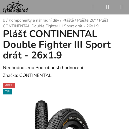
Přejít
Hledat
NÁKUP
na
KOŠÍK
obsah
Domů
/
Komponenty a náhradní díly
/
Pláště
/
Pláště 26"
/
Plášť
CONTINENTAL Double Fighter III Sport drát - 26x1.9
Plášť CONTINENTAL
Double Fighter III Sport
drát - 26x1.9
Průměrné
Neohodnoceno
Podrobnosti hodnocení
hodnocení
Značka:
CONTINENTAL
produktu
AKCE
je
TIP
0,0
z
5
hvězdiček.