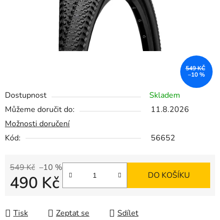
549 KČ
–10 %
Dostupnost
Skladem
Můžeme doručit do:
11.8.2026
Možnosti doručení
Kód:
56652
549 Kč
–10 %
DO KOŠÍKU
490 Kč
Měrná cena:
Tisk
Zeptat se
Sdílet