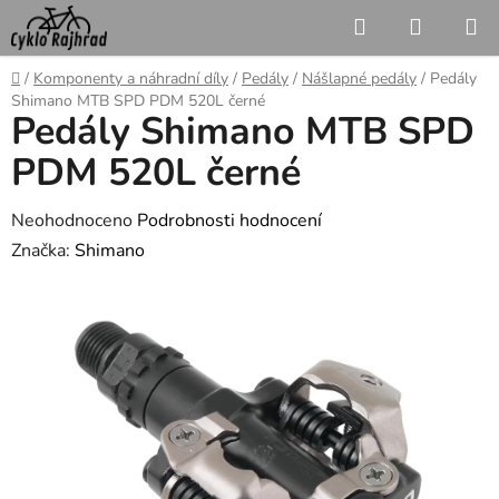
Přejít
Hledat
NÁKUP
na
KOŠÍK
obsah
Domů
/
Komponenty a náhradní díly
/
Pedály
/
Nášlapné pedály
/
Pedály
Shimano MTB SPD PDM 520L černé
Pedály Shimano MTB SPD
PDM 520L černé
Průměrné
Neohodnoceno
Podrobnosti hodnocení
hodnocení
Značka:
Shimano
produktu
je
0,0
z
5
hvězdiček.