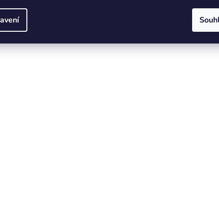
avení
Souh