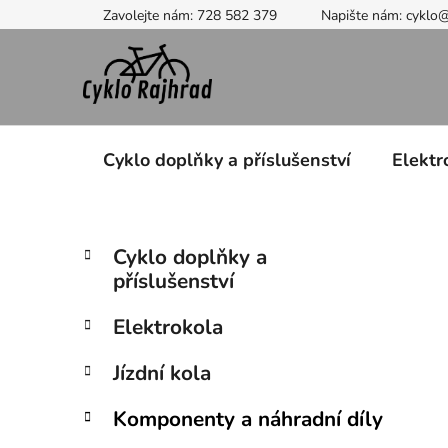
Přejít
Zavolejte nám: 728 582 379
Napište nám: cyklo
na
obsah
Cyklo doplňky a příslušenství
Elektr
P
K
Přeskočit
Cyklo doplňky a
a
kategorie
o
příslušenství
t
s
e
t
Elektrokola
g
r
o
Jízdní kola
a
r
i
n
Komponenty a náhradní díly
e
n