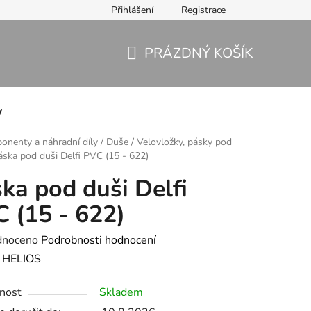
Přihlášení
Registrace
PRÁZDNÝ KOŠÍK
NÁKUPNÍ
KOŠÍK
y
nenty a náhradní díly
/
Duše
/
Velovložky, pásky pod
áska pod duši Delfi PVC (15 - 622)
ka pod duši Delfi
 (15 - 622)
né
dnoceno
Podrobnosti hodnocení
ení
:
HELIOS
tu
nost
Skladem