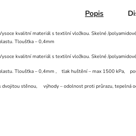
Popis
Di
Vysoce kvalitní materiál s textilní vložkou. Skelné /polyamido
plastu. Tloušťka – 0,4mm
Vysoce kvalitní materiál s textilní vložkou. Skelné /polyamido
plastu. Tloušťka – 0,4mm , tlak huštění – max 1500 kPa, použ
s dvojitou stěnou, výhody – odolnost proti průrazu, tepelná o