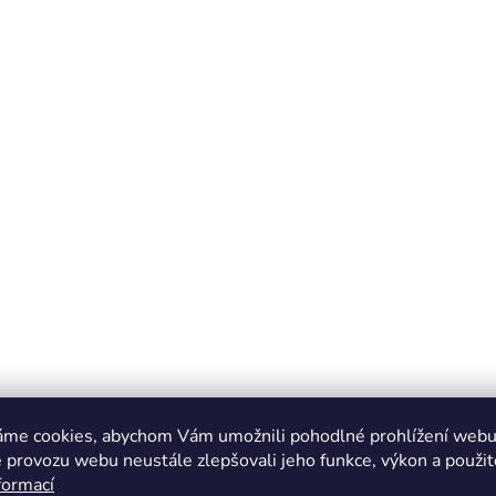
áme cookies, abychom Vám umožnili pohodlné prohlížení webu 
 provozu webu neustále zlepšovali jeho funkce, výkon a použit
formací