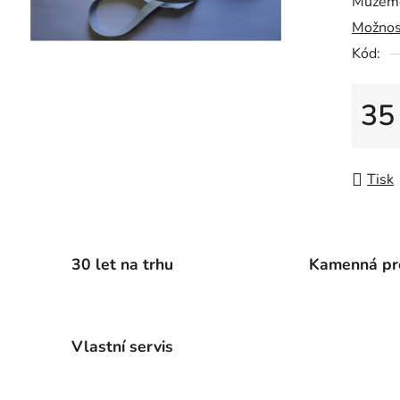
Můžeme
0,0
Možnos
z
5
Kód:
hvězdič
35
Měrná
Tisk
30 let na trhu
Kamenná pr
Vlastní servis