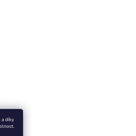
a díky
elnost.