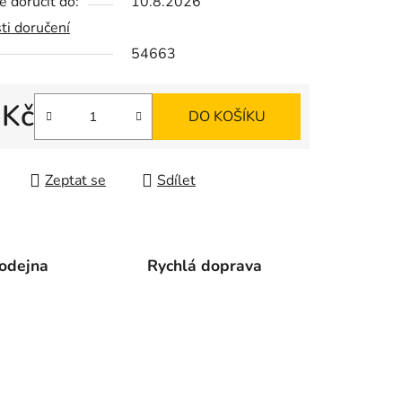
 doručit do:
10.8.2026
ti doručení
54663
ek.
 Kč
DO KOŠÍKU
 cena:
Zeptat se
Sdílet
odejna
Rychlá doprava