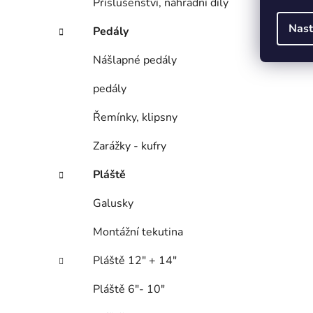
Příslušenství, náhradní díly
Nast
Pedály
Nášlapné pedály
pedály
Řemínky, klipsny
Zarážky - kufry
Pláště
Galusky
Montážní tekutina
Pláště 12" + 14"
Pláště 6"- 10"