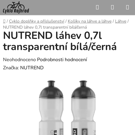
Přejít
Hledat
NÁKUP
na
KOŠÍK
obsah
Domů
/
Cyklo doplňky a příslušenství
/
Košíky na láhve a láhve
/
Láhve
/
NUTREND láhev 0,7l transparentní bílá/černá
NUTREND láhev 0,7l
transparentní bílá/černá
Průměrné
Neohodnoceno
Podrobnosti hodnocení
hodnocení
Značka:
NUTREND
produktu
je
0,0
z
5
hvězdiček.