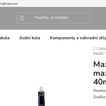
@rajhrad.com
okola
Jízdní kola
Komponenty a náhradní díl
Domů
/
Cyklo
Mazání
/
Ma
maz
40
Průměr
Neoho
hodnoc
Značka
produk