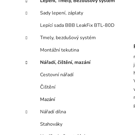
Lepení, Tmely, Bezdušový systém
Sady lepení, záplaty
Lepící sada BBB LeakFix BTL-80D
Tmely, bezdušový systém
Montážní tekutina
Nářadí, čištění, mazání
Cestovní nářadí
Čištění
Mazání
Nářadí dílna
Stahováky