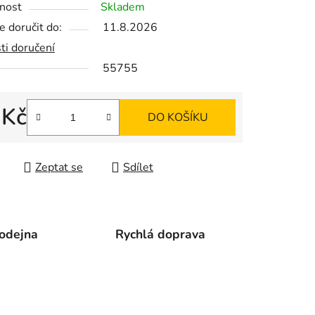
nost
Skladem
 doručit do:
11.8.2026
ti doručení
55755
ek.
 Kč
DO KOŠÍKU
 cena:
Zeptat se
Sdílet
odejna
Rychlá doprava