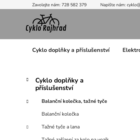
Přejít
Zavolejte nám: 728 582 379
Napište nám: cyklo
na
obsah
Cyklo doplňky a příslušenství
Elektr
P
K
Přeskočit
Cyklo doplňky a
a
kategorie
o
příslušenství
t
s
e
t
Balanční kolečka, tažné tyče
g
r
o
Balanční kolečka
a
r
i
n
Tažné tyče a lana
e
n
Tažné zařízení za kolo na vozík