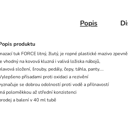
Popis
Di
Popis produktu
mazací tuk FORCE litný, žlutý, je ropné plastické mazivo zpev
je vhodný na kovová kluzná i valivá ložiska nábojů,
hlavová složení, šrouby, pedály, čepy, táhla, panty....
Vylepšeno přísadami proti oxidaci a rezivění
vyznačuje se dobrou odolností proti vodě a přilnavostí
má poloměkkou až střední konzistenci
prodej a balení v 40 ml tubě