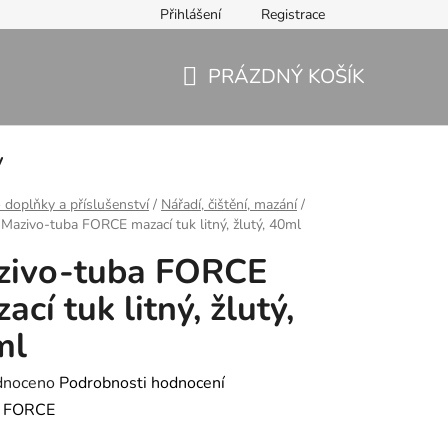
Přihlášení
Registrace
PRÁZDNÝ KOŠÍK
NÁKUPNÍ
KOŠÍK
y
 doplňky a příslušenství
/
Nářadí, čištění, mazání
/
Mazivo-tuba FORCE mazací tuk litný, žlutý, 40ml
zivo-tuba FORCE
ací tuk litný, žlutý,
ml
né
dnoceno
Podrobnosti hodnocení
ení
:
FORCE
tu