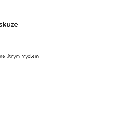
skuze
něné litným mýdlem