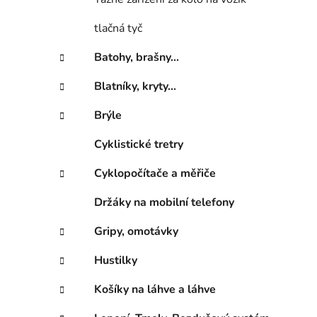
í
p
tlačná tyč
a
n
Batohy, brašny...
e
Blatníky, kryty...
l
Brýle
Cyklistické tretry
Cyklopočítače a měřiče
Držáky na mobilní telefony
Gripy, omotávky
Hustilky
Košíky na láhve a láhve