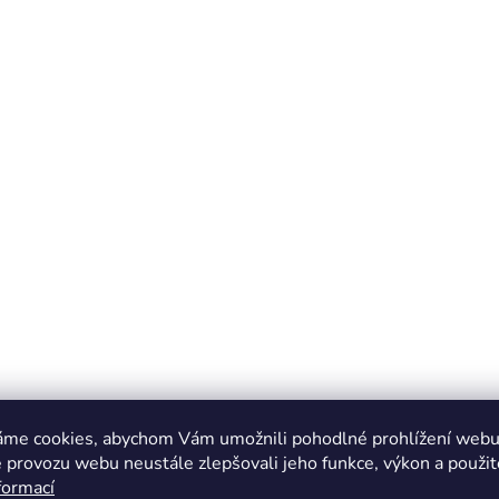
áme cookies, abychom Vám umožnili pohodlné prohlížení webu 
 provozu webu neustále zlepšovali jeho funkce, výkon a použit
formací