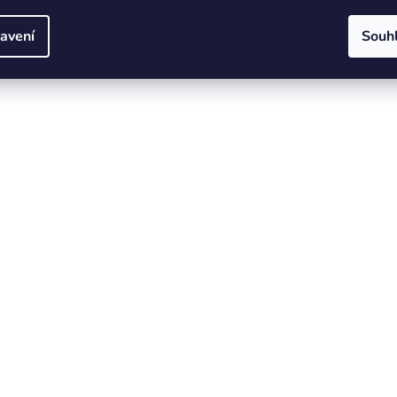
avení
Souh