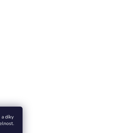
a díky
elnost.