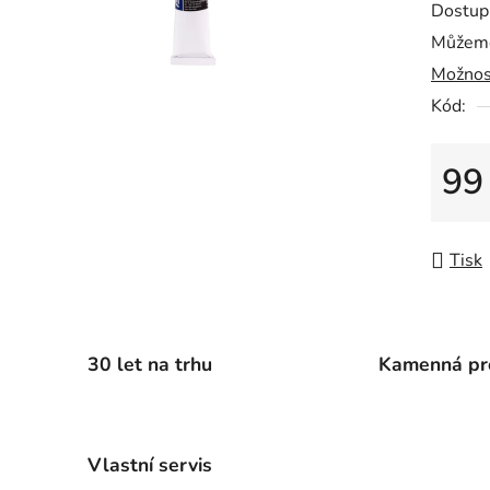
Dostup
je
Můžeme
0,0
Možnos
z
5
Kód:
hvězdič
99
Měrná
Tisk
30 let na trhu
Kamenná pr
Vlastní servis