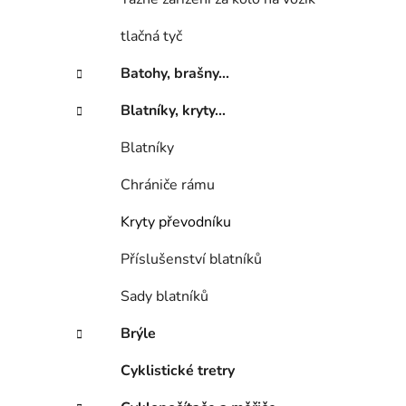
í
p
tlačná tyč
a
n
Batohy, brašny...
e
Blatníky, kryty...
l
Blatníky
Chrániče rámu
Kryty převodníku
Příslušenství blatníků
Sady blatníků
Brýle
Cyklistické tretry