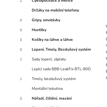
Cyklopočítače a měřiče
Držáky na mobilní telefony
Gripy, omotávky
Hustilky
Košíky na láhve a láhve
Lepení, Tmely, Bezdušový systém
Sady lepení, záplaty
Lepící sada BBB LeakFix BTL-80D
Tmely, bezdušový systém
Montážní tekutina
Nářadí, čištění, mazání