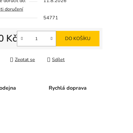
 doručit do:
11.8.2026
ti doručení
54771
ek.
0 Kč
DO KOŠÍKU
 cena:
Zeptat se
Sdílet
odejna
Rychlá doprava