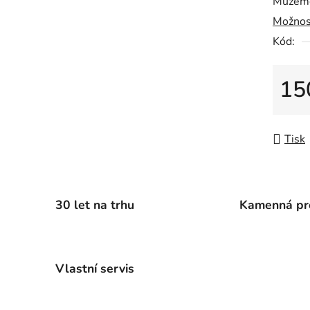
Můžeme
0,0
Možnos
z
5
Kód:
hvězdič
15
Měrná
Tisk
30 let na trhu
Kamenná pr
Vlastní servis