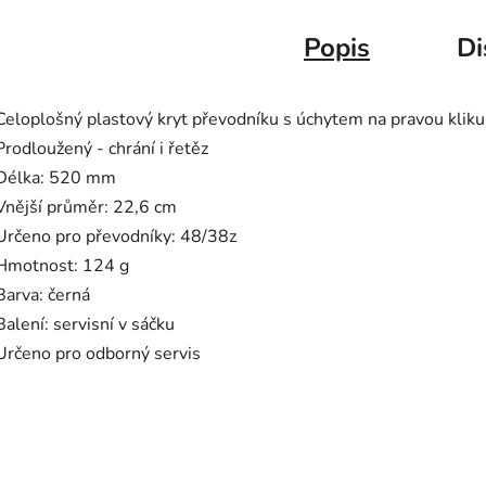
Popis
Di
Celoplošný plastový kryt převodníku s úchytem na pravou kliku
Prodloužený - chrání i řetěz
Délka: 520 mm
Vnější průměr: 22,6 cm
Určeno pro převodníky: 48/38z
Hmotnost: 124 g
Barva: černá
Balení: servisní v sáčku
Určeno pro odborný servis