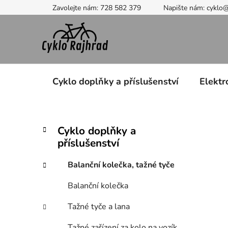
Přejít
Zavolejte nám: 728 582 379
Napište nám: cyklo
na
obsah
Cyklo doplňky a příslušenství
Elektr
P
K
Přeskočit
Cyklo doplňky a
a
kategorie
o
příslušenství
t
s
e
t
Balanční kolečka, tažné tyče
g
r
o
Balanční kolečka
a
r
i
n
Tažné tyče a lana
e
n
Tažné zařízení za kolo na vozík