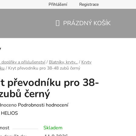
Přihlášení
Registrace
PRÁZDNÝ KOŠÍK
NÁKUPNÍ
KOŠÍK
y
 doplňky a příslušenství
/
Blatníky, kryty...
/
Kryty
íku
/
Kryt převodníku pro 38-48 zubů černý
t převodníku pro 38-
zubů černý
né
dnoceno
Podrobnosti hodnocení
ení
:
HELIOS
tu
nost
Skladem