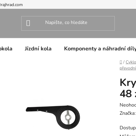
@rajhrad.com
okola
Jízdní kola
Komponenty a náhradní díl
Domů
/
Cyklo
převodn
Kry
48 
Průměr
Neoho
hodnoc
Značka
produk
Dostup
je