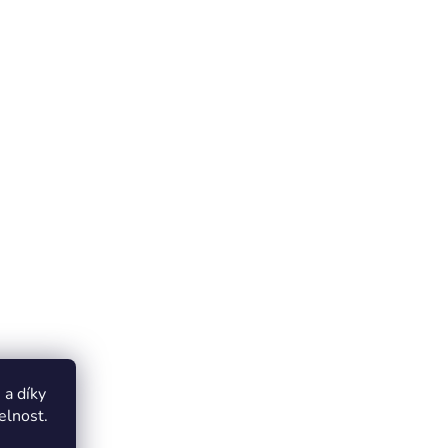
a díky
elnost.