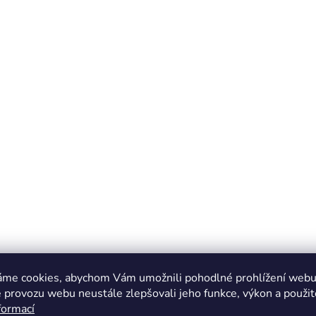
áme cookies, abychom Vám umožnili pohodlné prohlížení webu 
 provozu webu neustále zlepšovali jeho funkce, výkon a použit
formací