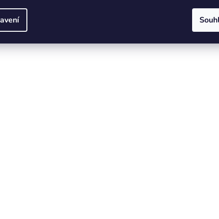
avení
Souh