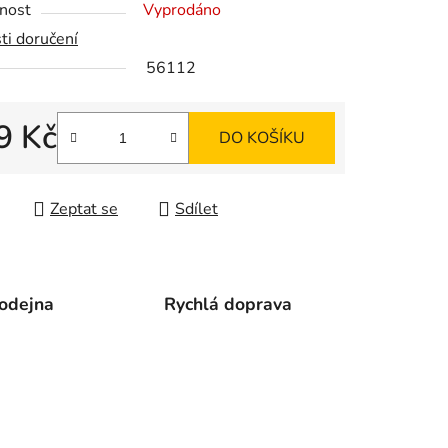
nost
Vyprodáno
ti doručení
56112
ek.
9 Kč
DO KOŠÍKU
 cena:
Zeptat se
Sdílet
odejna
Rychlá doprava