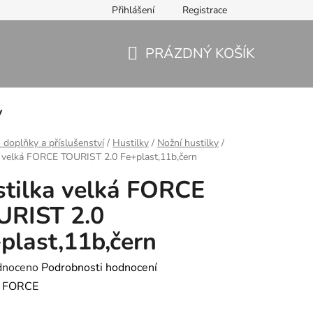
Přihlášení
Registrace
PRÁZDNÝ KOŠÍK
NÁKUPNÍ
KOŠÍK
y
 doplňky a příslušenství
/
Hustilky
/
Nožní hustilky
/
 velká FORCE TOURIST 2.0 Fe+plast,11b,čern
tilka velká FORCE
URIST 2.0
plast,11b,čern
né
dnoceno
Podrobnosti hodnocení
ení
:
FORCE
tu