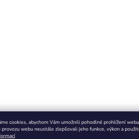
áme cookies, abychom Vám umožnili pohodlné prohlížení webu 
 provozu webu neustále zlepšovali jeho funkce, výkon a použit
formací