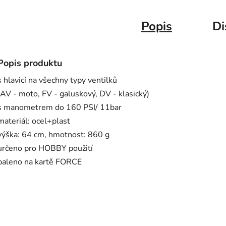
Popis
Di
Popis produktu
s hlavicí na všechny typy ventilků
(AV - moto, FV - galuskový, DV - klasický)
s manometrem do 160 PSI/ 11bar
materiál: ocel+plast
výška: 64 cm, hmotnost: 860 g
určeno pro HOBBY použití
baleno na kartě FORCE