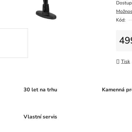
Dostup
je
Možnos
0,0
Kód:
z
5
hvězdič
49
Měrná
Tisk
30 let na trhu
Kamenná pr
Vlastní servis