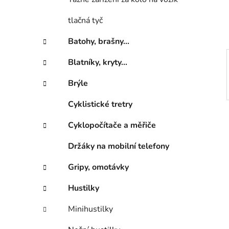
í
p
tlačná tyč
a
n
Batohy, brašny...
e
Blatníky, kryty...
l
Brýle
Cyklistické tretry
Cyklopočítače a měřiče
Držáky na mobilní telefony
Gripy, omotávky
Hustilky
Minihustilky