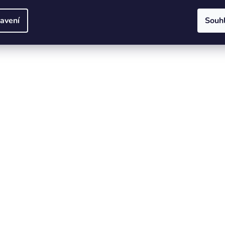
avení
Souh