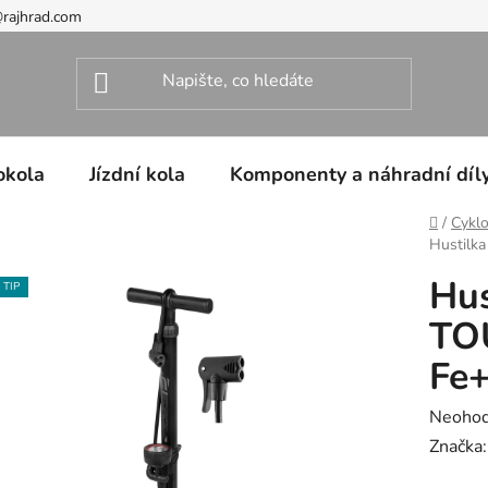
@rajhrad.com
okola
Jízdní kola
Komponenty a náhradní díl
Domů
/
Cyklo
Hustilka
Hus
TIP
TO
Fe+
Průměr
Neoho
hodnoc
Značka
produk