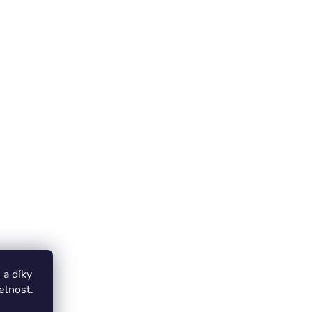
a díky
elnost.