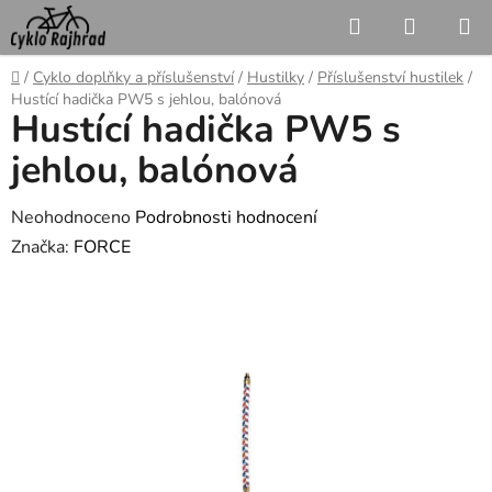
Přejít
Hledat
NÁKUP
na
KOŠÍK
obsah
Domů
/
Cyklo doplňky a příslušenství
/
Hustilky
/
Příslušenství hustilek
/
Hustící hadička PW5 s jehlou, balónová
Hustící hadička PW5 s
jehlou, balónová
Průměrné
Neohodnoceno
Podrobnosti hodnocení
hodnocení
Značka:
FORCE
produktu
je
0,0
z
5
hvězdiček.