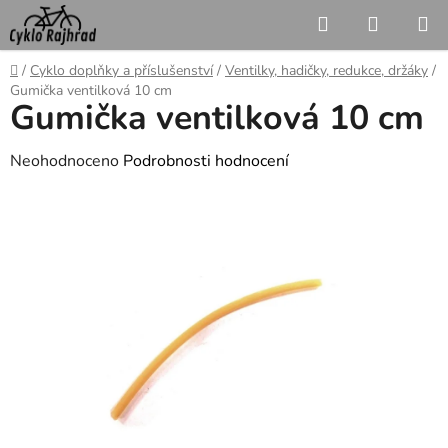
Přejít
Hledat
NÁKUP
na
KOŠÍK
obsah
Domů
/
Cyklo doplňky a příslušenství
/
Ventilky, hadičky, redukce, držáky
/
Gumička ventilková 10 cm
Gumička ventilková 10 cm
Průměrné
Neohodnoceno
Podrobnosti hodnocení
hodnocení
produktu
je
0,0
z
5
hvězdiček.