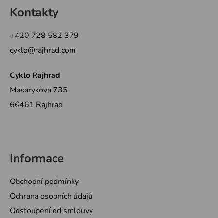
á
Kontakty
p
a
+420 728 582 379
t
cyklo@rajhrad.com
í
Cyklo Rajhrad
Masarykova 735
66461 Rajhrad
Informace
Obchodní podmínky
Ochrana osobních údajů
Odstoupení od smlouvy