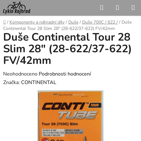
Přejít
Hledat
NÁKUP
na
KOŠÍK
obsah
Domů
/
Komponenty a náhradní díly
/
Duše
/
Duše 700C / 622 /
/
Duše
Continental Tour 28 Slim 28" (28-622/37-622) FV/42mm
Duše Continental Tour 28
Slim 28" (28-622/37-622)
FV/42mm
Průměrné
Neohodnoceno
Podrobnosti hodnocení
hodnocení
Značka:
CONTINENTAL
produktu
je
0,0
z
5
hvězdiček.