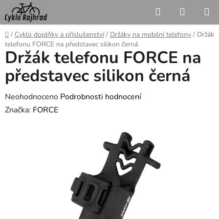
Přejít
Hledat
NÁKUP
na
KOŠÍK
obsah
Domů
/
Cyklo doplňky a příslušenství
/
Držáky na mobilní telefony
/
Držák
telefonu FORCE na představec silikon černá
Držák telefonu FORCE na
představec silikon černá
Průměrné
Neohodnoceno
Podrobnosti hodnocení
hodnocení
Značka:
FORCE
produktu
je
0,0
z
5
hvězdiček.