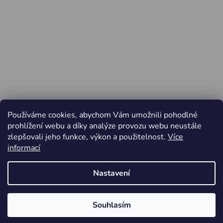
Používáme cookies, abychom Vám umožnili pohodlné
prohlížení webu a díky analýze provozu webu neustále
zlepšovali jeho funkce, výkon a použitelnost.
Více
informací
Nastavení
Vytvořil Shoptet
Souhlasím
Copyright 2026
Jiří Minařík - Cyklo Rajhrad
. Všechna
Od pátku 3.4. do pondělí 6.4.2026 ZAVŘENO
práva vyhrazena.