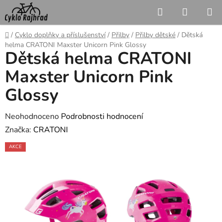
Přejít
Hledat
NÁKUP
na
KOŠÍK
obsah
Domů
/
Cyklo doplňky a příslušenství
/
Přilby
/
Přilby dětské
/
Dětská
helma CRATONI Maxster Unicorn Pink Glossy
Dětská helma CRATONI
Maxster Unicorn Pink
Glossy
Průměrné
Neohodnoceno
Podrobnosti hodnocení
hodnocení
Značka:
CRATONI
produktu
AKCE
je
0,0
z
5
hvězdiček.