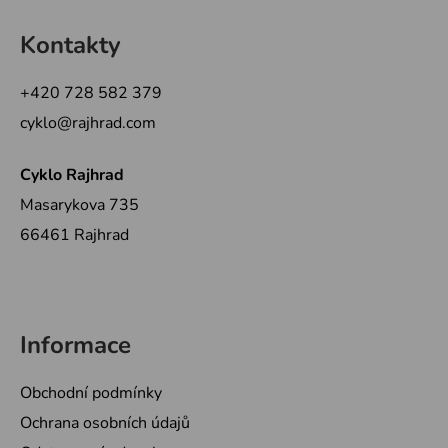
Z
á
Kontakty
p
a
+420 728 582 379
t
cyklo@rajhrad.com
í
Cyklo Rajhrad
Masarykova 735
66461 Rajhrad
Informace
Obchodní podmínky
Ochrana osobních údajů