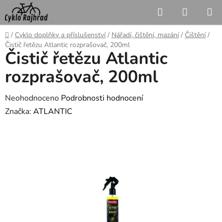
Přejít
Hledat
NÁKUP
na
KOŠÍK
obsah
Domů
/
Cyklo doplňky a příslušenství
/
Nářadí, čištění, mazání
/
Čištění
/
Čistič řetězu Atlantic rozprašovač, 200ml
Čistič řetězu Atlantic
rozprašovač, 200ml
Průměrné
Neohodnoceno
Podrobnosti hodnocení
hodnocení
Značka:
ATLANTIC
produktu
je
0,0
z
5
hvězdiček.