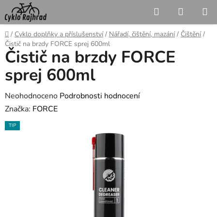
Přejít
Hledat
NÁKUP
na
KOŠÍK
obsah
Domů
/
Cyklo doplňky a příslušenství
/
Nářadí, čištění, mazání
/
Čištění
/
Čistič na brzdy FORCE sprej 600ml
Čistič na brzdy FORCE
sprej 600ml
Průměrné
Neohodnoceno
Podrobnosti hodnocení
hodnocení
Značka:
FORCE
produktu
TIP
je
0,0
z
5
hvězdiček.