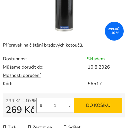
299 KČ
–10 %
Přípravek na čištění brzdových kotoučů.
Dostupnost
Skladem
Můžeme doručit do:
10.8.2026
Možnosti doručení
Kód:
56517
299 Kč
–10 %
DO KOŠÍKU
269 Kč
Měrná cena:
Tisk
Zeptat se
Sdílet