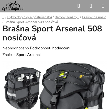
Přejít
Hledat
NÁKUP
na
KOŠÍK
obsah
Domů
/
Cyklo doplňky a příslušenství
/
Batohy, brašny...
/
Brašny na nosič
/
Brašna Sport Arsenal 508 nosičová
Brašna Sport Arsenal 508
nosičová
Průměrné
Neohodnoceno
Podrobnosti hodnocení
hodnocení
Značka:
Sport Arsenal
produktu
je
0,0
z
5
hvězdiček.