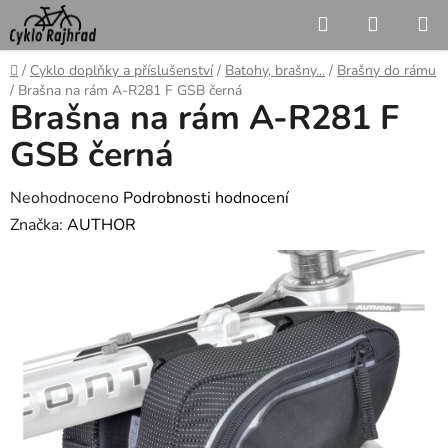
Přejít
Hledat
NÁKUP
na
KOŠÍK
obsah
Domů
/
Cyklo doplňky a příslušenství
/
Batohy, brašny...
/
Brašny do rámu
/
Brašna na rám A-R281 F GSB černá
Brašna na rám A-R281 F
GSB černá
Průměrné
Neohodnoceno
Podrobnosti hodnocení
hodnocení
Značka:
AUTHOR
produktu
je
0,0
z
5
hvězdiček.