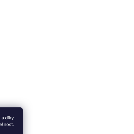
a díky
elnost.