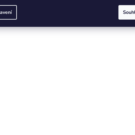
avení
Souh