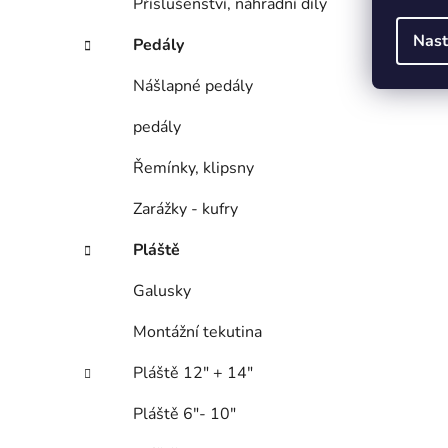
Příslušenství, náhradní díly
Nast
Pedály
Nášlapné pedály
pedály
Řemínky, klipsny
Zarážky - kufry
Pláště
Galusky
Montážní tekutina
Pláště 12" + 14"
Pláště 6"- 10"