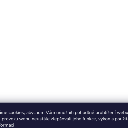
áme cookies, abychom Vám umožnili pohodlné prohlížení webu 
 provozu webu neustále zlepšovali jeho funkce, výkon a použit
formací