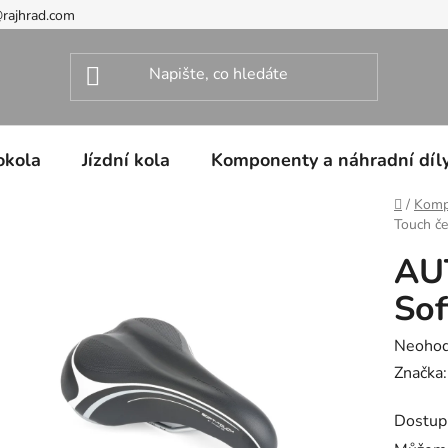
@rajhrad.com
okola
Jízdní kola
Komponenty a náhradní díl
Domů
/
Kompo
Touch če
AU
Sof
Průměr
Neoho
hodnoc
Značka
produk
Dostup
je