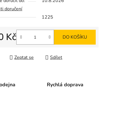
 doručit do:
10.8.2026
ti doručení
1225
ek.
0 Kč
DO KOŠÍKU
 cena:
Zeptat se
Sdílet
odejna
Rychlá doprava