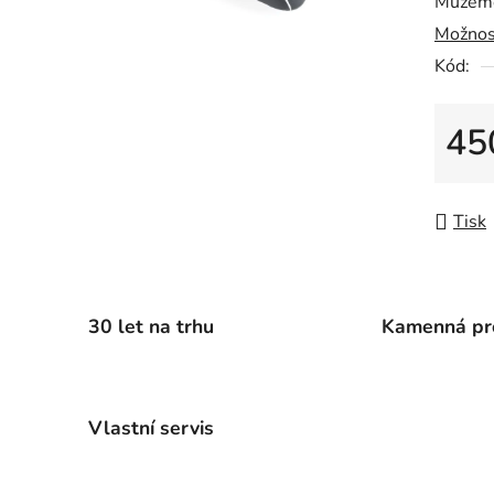
Můžeme
0,0
Možnos
z
5
Kód:
hvězdič
45
Měrná
Tisk
30 let na trhu
Kamenná pr
Vlastní servis