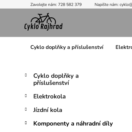
Přejít
Zavolejte nám: 728 582 379
Napište nám: cyklo
na
obsah
Cyklo doplňky a příslušenství
Elektr
P
K
Přeskočit
Cyklo doplňky a
a
kategorie
o
příslušenství
t
s
e
t
Elektrokola
g
r
o
Jízdní kola
a
r
i
n
Komponenty a náhradní díly
e
n