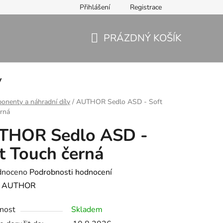
Přihlášení
Registrace
PRÁZDNÝ KOŠÍK
NÁKUPNÍ
KOŠÍK
y
nenty a náhradní díly
/
AUTHOR Sedlo ASD - Soft
rná
THOR Sedlo ASD -
t Touch černá
né
dnoceno
Podrobnosti hodnocení
ení
:
AUTHOR
tu
nost
Skladem