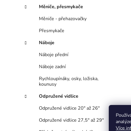
Měniče, přesmykače
Měniče - přehazovačky
Přesmykače
Náboje
Náboje přední
Náboje zadní
Rychloupínáky, osky, ložiska,
kounusy
Odpružené vidlice
Odpružené vidlice 20" až 26"
Použív
Odpružené vidlice 27,5" až 29"
analýze
Více in