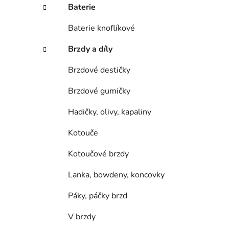
í
Baterie
p
a
Baterie knoflíkové
n
Brzdy a díly
e
l
Brzdové destičky
Brzdové gumičky
Hadičky, olivy, kapaliny
Kotouče
Kotoučové brzdy
Lanka, bowdeny, koncovky
Páky, páčky brzd
V brzdy