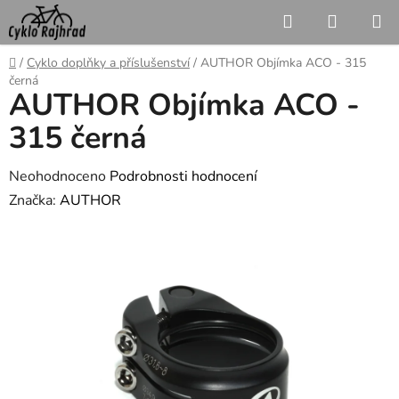
Přejít
Hledat
NÁKUP
na
KOŠÍK
obsah
Domů
/
Cyklo doplňky a příslušenství
/
AUTHOR Objímka ACO - 315
černá
AUTHOR Objímka ACO -
315 černá
Průměrné
Neohodnoceno
Podrobnosti hodnocení
hodnocení
Značka:
AUTHOR
produktu
je
0,0
z
5
hvězdiček.