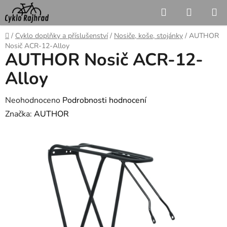
Přejít
Hledat
NÁKUP
na
KOŠÍK
obsah
Domů
/
Cyklo doplňky a příslušenství
/
Nosiče, koše, stojánky
/
AUTHOR
Nosič ACR-12-Alloy
AUTHOR Nosič ACR-12-
Alloy
Průměrné
Neohodnoceno
Podrobnosti hodnocení
hodnocení
Značka:
AUTHOR
produktu
je
0,0
z
5
hvězdiček.