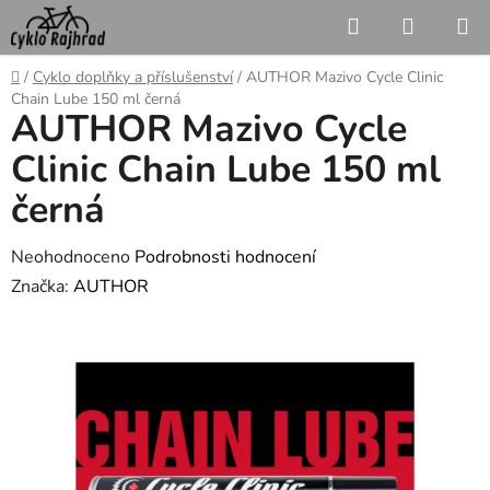
Přejít
Hledat
NÁKUP
na
KOŠÍK
obsah
Domů
/
Cyklo doplňky a příslušenství
/
AUTHOR Mazivo Cycle Clinic
Chain Lube 150 ml černá
AUTHOR Mazivo Cycle
Clinic Chain Lube 150 ml
černá
Průměrné
Neohodnoceno
Podrobnosti hodnocení
hodnocení
Značka:
AUTHOR
produktu
je
0,0
z
5
hvězdiček.