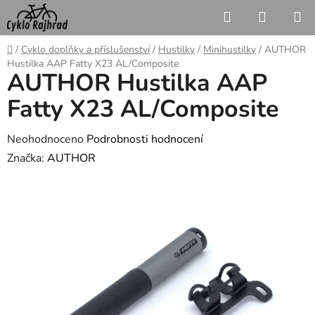
Přejít
Hledat
NÁKUP
na
KOŠÍK
obsah
Domů
/
Cyklo doplňky a příslušenství
/
Hustilky
/
Minihustilky
/
AUTHOR
Hustilka AAP Fatty X23 AL/Composite
AUTHOR Hustilka AAP
Fatty X23 AL/Composite
Průměrné
Neohodnoceno
Podrobnosti hodnocení
hodnocení
Značka:
AUTHOR
produktu
je
0,0
z
5
hvězdiček.