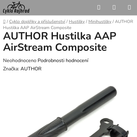
Přejít
Hledat
NÁKUP
na
KOŠÍK
obsah
Domů
/
Cyklo doplňky a příslušenství
/
Hustilky
/
Minihustilky
/
AUTHOR
Hustilka AAP AirStream Composite
AUTHOR Hustilka AAP
AirStream Composite
Průměrné
Neohodnoceno
Podrobnosti hodnocení
hodnocení
Značka:
AUTHOR
produktu
je
0,0
z
5
hvězdiček.