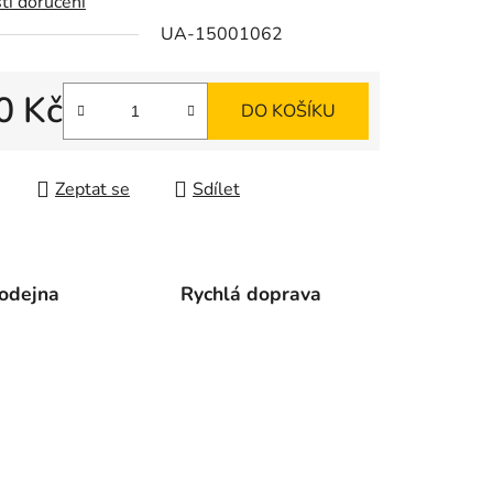
ti doručení
UA-15001062
ek.
0 Kč
DO KOŠÍKU
 cena:
Zeptat se
Sdílet
odejna
Rychlá doprava