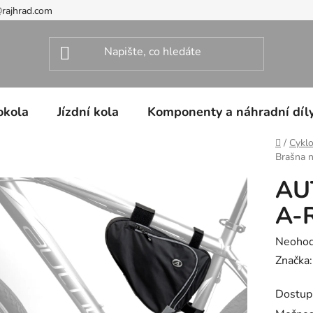
@rajhrad.com
okola
Jízdní kola
Komponenty a náhradní díl
Domů
/
Cyklo
Brašna 
AU
A-
Průměr
Neoho
hodnoc
Značka
produk
Dostup
je