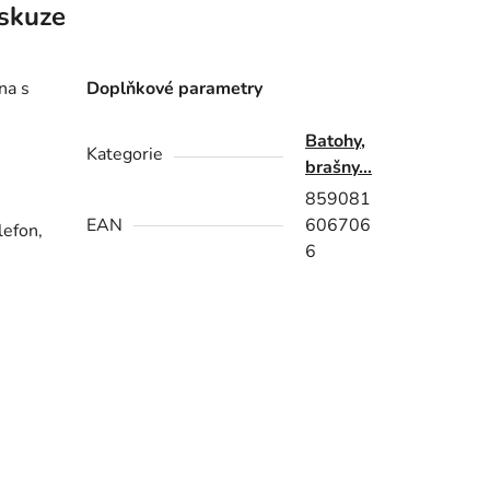
skuze
na s
Doplňkové parametry
Batohy,
Kategorie
brašny...
859081
EAN
606706
lefon,
6