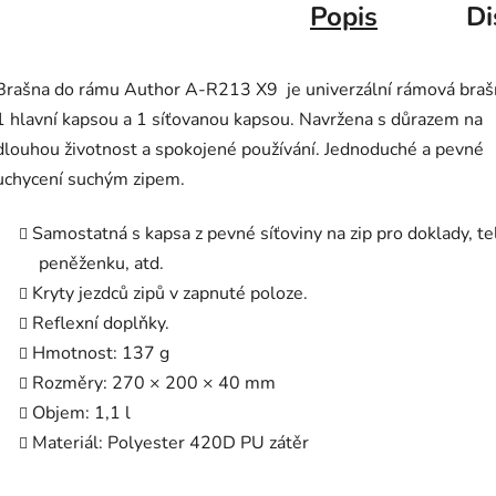
Popis
Di
Brašna do rámu Author A-R213 X9 je univerzální rámová braš
1 hlavní kapsou a 1 síťovanou kapsou. Navržena s důrazem na
dlouhou životnost a spokojené používání. Jednoduché a pevné
uchycení suchým zipem.
Samostatná s kapsa z pevné síťoviny na zip pro doklady, te
peněženku, atd.
Kryty jezdců zipů v zapnuté poloze.
Reflexní doplňky.
Hmotnost: 137 g
Rozměry: 270 × 200 × 40 mm
Objem: 1,1 l
Materiál: Polyester 420D PU zátěr