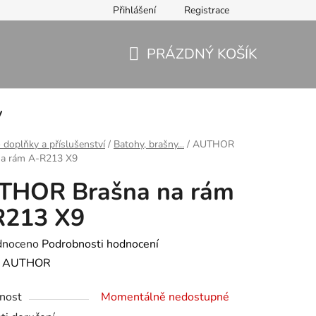
Přihlášení
Registrace
PRÁZDNÝ KOŠÍK
NÁKUPNÍ
KOŠÍK
y
 doplňky a příslušenství
/
Batohy, brašny...
/
AUTHOR
na rám A-R213 X9
THOR Brašna na rám
R213 X9
né
dnoceno
Podrobnosti hodnocení
ení
:
AUTHOR
tu
nost
Momentálně nedostupné