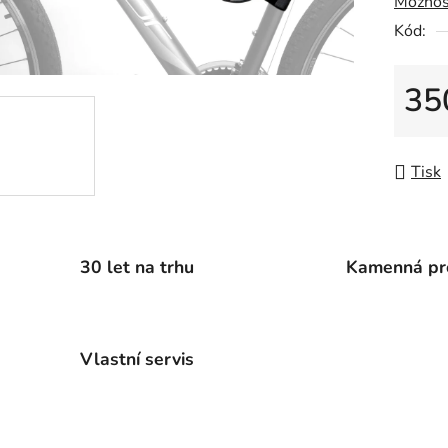
Možnos
0,0
Kód:
z
5
hvězdič
35
Měrná
Tisk
30 let na trhu
Kamenná pr
Vlastní servis