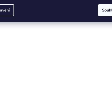
avení
Souh