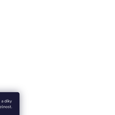
a díky
elnost.