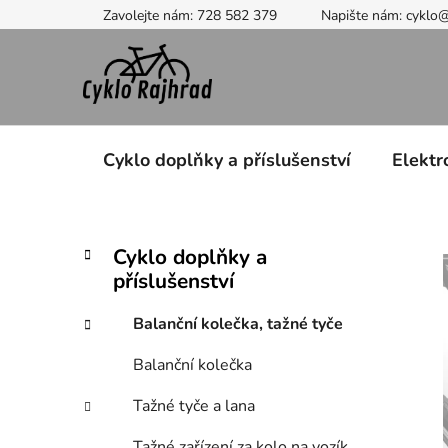
Přejít
Zavolejte nám: 728 582 379
Napište nám: cyklo
na
obsah
Cyklo doplňky a příslušenství
Elektr
P
K
Přeskočit
Cyklo doplňky a
a
kategorie
o
příslušenství
t
s
e
t
Balanční kolečka, tažné tyče
g
r
o
Balanční kolečka
a
r
i
n
Tažné tyče a lana
e
n
Tažné zařízení za kolo na vozík