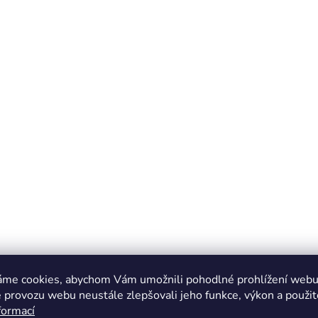
áme cookies, abychom Vám umožnili pohodlné prohlížení webu 
 provozu webu neustále zlepšovali jeho funkce, výkon a použit
formací