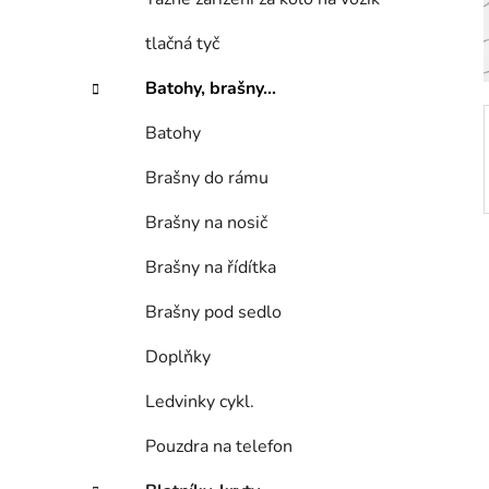
í
p
tlačná tyč
a
n
Batohy, brašny...
e
Batohy
l
Brašny do rámu
Brašny na nosič
Brašny na řídítka
Brašny pod sedlo
Doplňky
Ledvinky cykl.
Pouzdra na telefon