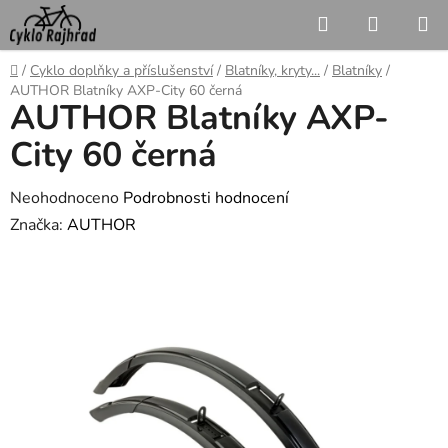
Přejít
Hledat
NÁKUP
na
KOŠÍK
obsah
Domů
/
Cyklo doplňky a příslušenství
/
Blatníky, kryty...
/
Blatníky
/
AUTHOR Blatníky AXP-City 60 černá
AUTHOR Blatníky AXP-
City 60 černá
Průměrné
Neohodnoceno
Podrobnosti hodnocení
hodnocení
Značka:
AUTHOR
produktu
je
0,0
z
5
hvězdiček.