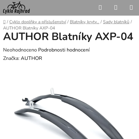
Přejít
Hledat
NÁKUP
na
KOŠÍK
obsah
Domů
/
Cyklo doplňky a příslušenství
/
Blatníky, kryty...
/
Sady blatníků
/
AUTHOR Blatníky AXP-04
AUTHOR Blatníky AXP-04
Průměrné
Neohodnoceno
Podrobnosti hodnocení
hodnocení
Značka:
AUTHOR
produktu
je
0,0
z
5
hvězdiček.