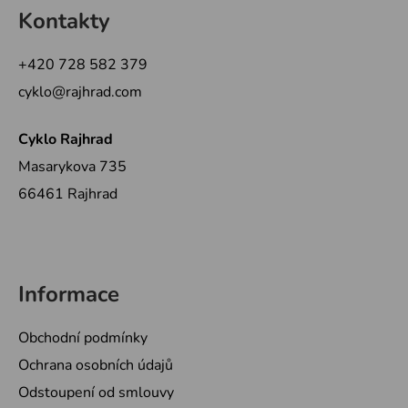
á
Kontakty
p
a
+420 728 582 379
t
cyklo@rajhrad.com
í
Cyklo Rajhrad
Masarykova 735
66461 Rajhrad
Informace
Obchodní podmínky
Ochrana osobních údajů
Odstoupení od smlouvy