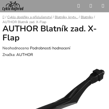
Přejít
Hledat
NÁKUP
na
KOŠÍK
obsah
Domů
/
Cyklo doplňky a příslušenství
/
Blatníky, kryty...
/
Blatníky
/
AUTHOR Blatník zad. X-Flap
AUTHOR Blatník zad. X-
Flap
Průměrné
Neohodnoceno
Podrobnosti hodnocení
hodnocení
Značka:
AUTHOR
produktu
je
0,0
z
5
hvězdiček.