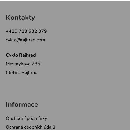
Z
á
Kontakty
p
a
+420 728 582 379
t
cyklo@rajhrad.com
í
Cyklo Rajhrad
Masarykova 735
66461 Rajhrad
Informace
Obchodní podmínky
Ochrana osobních údajů