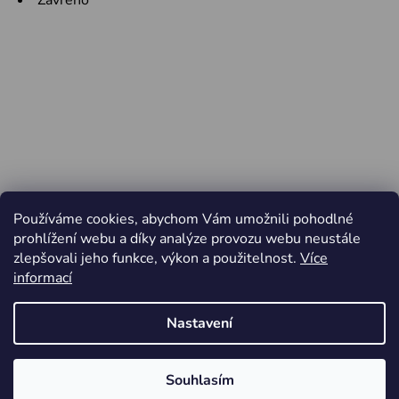
Zavřeno
Používáme cookies, abychom Vám umožnili pohodlné
prohlížení webu a díky analýze provozu webu neustále
zlepšovali jeho funkce, výkon a použitelnost.
Více
informací
Nastavení
Vytvořil Shoptet
Souhlasím
Copyright 2026
Jiří Minařík - Cyklo Rajhrad
. Všechna
Od pátku 3.4. do pondělí 6.4.2026 ZAVŘENO