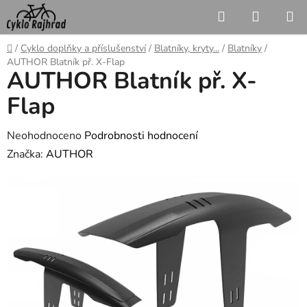
Přejít
Hledat
NÁKUP
na
KOŠÍK
obsah
Domů
/
Cyklo doplňky a příslušenství
/
Blatníky, kryty...
/
Blatníky
/
AUTHOR Blatník př. X-Flap
AUTHOR Blatník př. X-
Flap
Průměrné
Neohodnoceno
Podrobnosti hodnocení
hodnocení
Značka:
AUTHOR
produktu
je
0,0
z
5
hvězdiček.